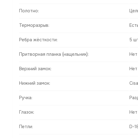
Полотно:
Цел
Терморазрыв:
Ест
Ребра жёсткости:
5 шт
Притворная планка (нащельник):
Нет
Верхний замок:
Нет
Нижний замок:
Cis
Ручка:
Раз
Глазок:
Нет
Петли:
D-18