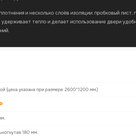
лотнения и несколько слоёв изоляции: пробковый лист, 
, удерживает тепло и делает использование двери удоб
ний.
ой
(цена указана при размере 2600*1200 мм.)
Ф
мм.
ьногнутая 180 мм.