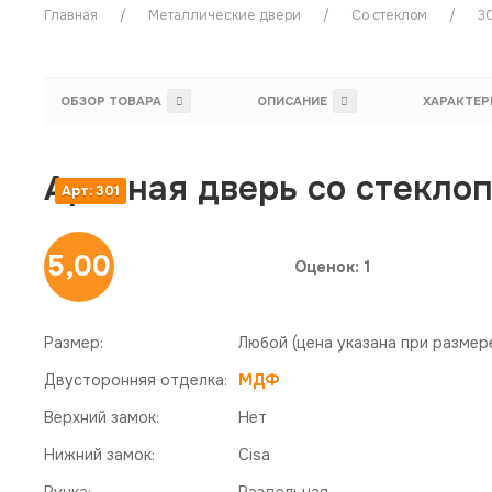
Главная
Металлические двери
Со стеклом
3
ОБЗОР ТОВАРА
ОПИСАНИЕ
ХАРАКТЕР
Арочная дверь со стекло
Арт: 301
5,00
Оценок: 1
Размер:
Любой
(цена указана при размер
Двусторонняя отделка:
МДФ
Верхний замок:
Нет
Нижний замок:
Cisa