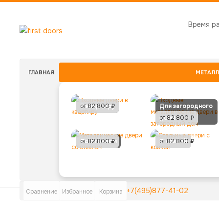
Время р
ГЛАВНАЯ
МЕТАЛЛ
В квартиру
от 82 800 ₽
Для загородного
дома
от 82 800 ₽
Со стеклом
от 82 800 ₽
С ковкой
от 82 800 ₽
+7(495)877-41-02
Сравнение
Избранное
Корзина