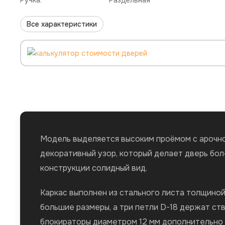
Ручка:
Раздельная
Все характеристики
Модель выделяется высоким проёмом с арочно
декоративный узор, который делает дверь бо
конструкции солидный вид.
Каркас выполнен из стального листа толщиной
большие размеры, а три петли D-18 держат ств
блокираторы диаметром 12 мм дополнительно