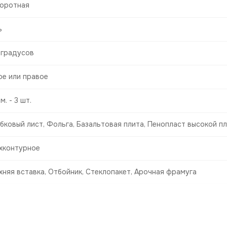
оротная
ь
 градусов
ое или правое
м. - 3 шт.
бковый лист, Фольга, Базальтовая плита, Пенопласт высокой п
хконтурное
хняя вставка, Отбойник, Стеклопакет, Арочная фрамуга