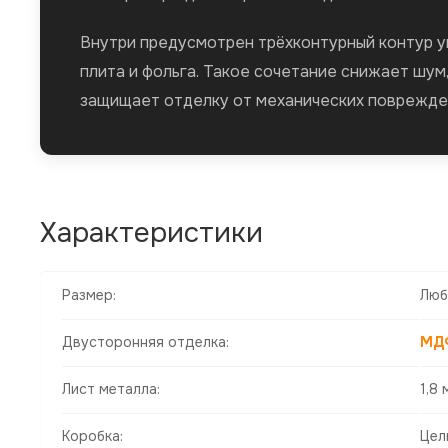
Внутри предусмотрен трёхконтурный контур уп
плита и фольга. Такое сочетание снижает шум
защищает отделку от механических поврежде
Характеристики
Размер:
Люб
Двусторонняя отделка:
МД
Лист металла:
1,8 
Коробка:
Цел