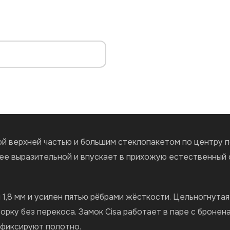
й верхней частью и большим стеклопакетом по центру п
лее выразительной и впускает в прихожую естественный 
 1,8 мм и усилен пятью рёбрами жёсткости. Цельногнута
орку без перекоса. Замок Cisa работает в паре с бронен
 фиксируют полотно.