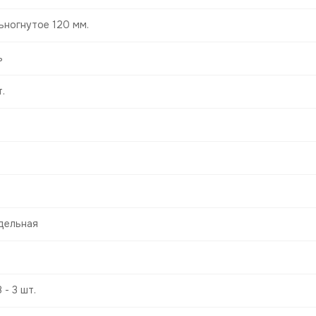
ьногнутое 120 мм.
ь
.
a
дельная
 - 3 шт.