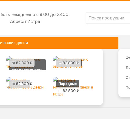
аботы:
ежедневно с 9.00 до 23.00
Адрес:
г.Истра
ИЧЕСКИЕ ДВЕРИ
Ф
С
от 82 800 ₽
С зеркалом
от 82 800 ₽
Д
терморазрывом
О
Арочные
от 82 800 ₽
Парадные
По
от 82 800 ₽