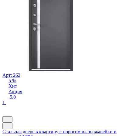
Арт: 262
5 %
Хит
Акция
5,0
1
Стальная дверь в квартиру с порогом из нержавейки и