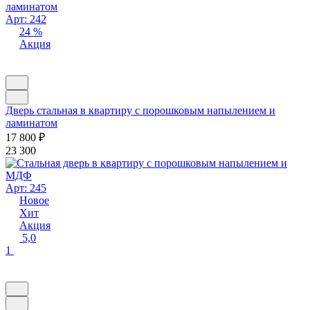
Арт: 242
24 %
Акция
Дверь стальная в квартиру с порошковым напылением и
ламинатом
17 800
₽
23 300
Арт: 245
Новое
Хит
Акция
5,0
1