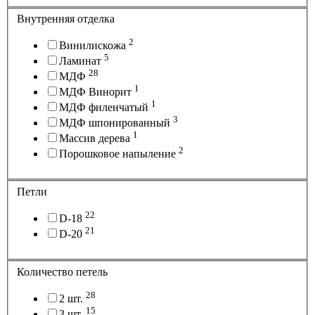
Внутренняя отделка
2
Винилискожа
5
Ламинат
28
МДФ
1
МДФ Винорит
1
МДФ филенчатый
3
МДФ шпонированный
1
Массив дерева
2
Порошковое напыление
Петли
22
D-18
21
D-20
Количество петель
28
2 шт.
15
3 шт.