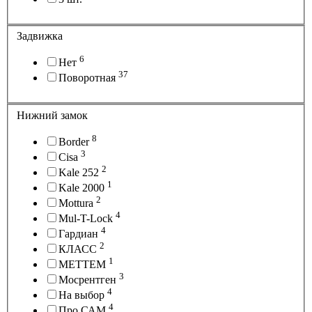
Задвижка
6
Нет
37
Поворотная
Нижний замок
8
Border
3
Cisa
2
Kale 252
1
Kale 2000
2
Mottura
4
Mul-T-Lock
4
Гардиан
2
КЛАСС
1
МЕТТЕМ
3
Мосрентген
4
На выбор
4
Про САМ