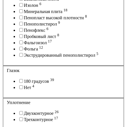
6
Изолон
18
Минеральная плита
8
Пенопласт высокой плотности
9
Пенополистирол
6
Пенофлекс
8
Пробковый лист
17
Фальгоизол
12
Фольга
5
Экструдированный пенополистирол
Глазок
39
180 градусов
4
Нет
Уплотнение
26
Двухконтурное
17
Трехконтурное