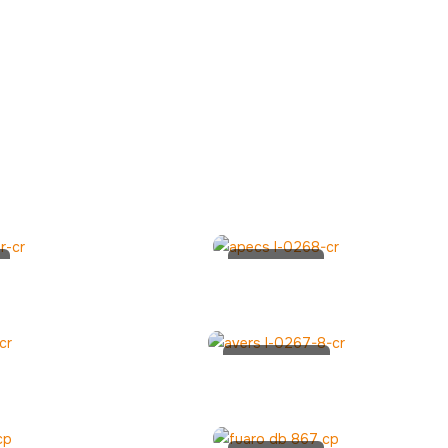
Apecs L-
0268-CR
Avers L-
0267-8-CR