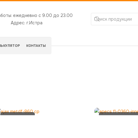
аботы:
ежедневно с 9.00 до 23.00
Адрес:
г.Истра
ЛЬКУЛЯТОР
КОНТАКТЫ
AJAX
Apecs FL-
METDF-
0360-INNER-
860 CP
CR