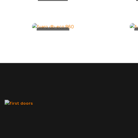
FUARO
DB 860
CP
FUARO
DB-
ECO.860