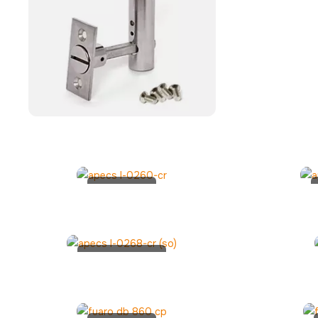
Apecs L-
0260-CR
Apecs L-
0268-CR
(SO)