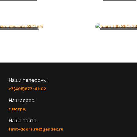
Fuaro DB
FUARO DB
860 CP eco
860M CP
FUARO DEV-
Fuaro TDB
PRO-860 M5
860-24 CP
Наши телефоны:
+7(495)877-41-02
Наш адрес:
г.Истра,
Наша почта:
first-doors.ru@yandex.ru