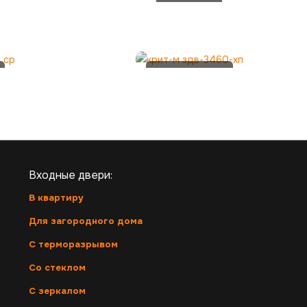
FUARO
DB 867
CP
КРИТ-М
ЗдВ-3460-
Хп
Входные двери:
В квартиру
Для загородного дома
С терморазрывом
Со стеклом
С зеркалом