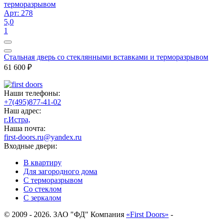
Арт: 278
5,0
1
Стальная дверь со стеклянными вставками и терморазрывом
61 600
₽
Наши телефоны:
+7(495)877-41-02
Наш адрес:
г.Истра,
Наша почта:
first-doors.ru@yandex.ru
Входные двери:
В квартиру
Для загородного дома
С терморазрывом
Со стеклом
С зеркалом
© 2009 - 2026. ЗАО "ФД" Компания
«First Doors»
-