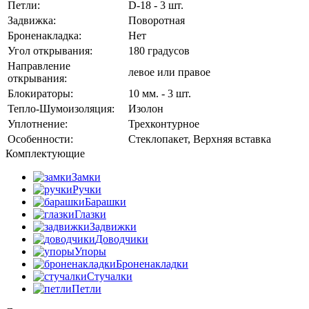
Петли:
D-18 - 3 шт.
Задвижка:
Поворотная
Броненакладка:
Нет
Угол открывания:
180 градусов
Направление
левое или правое
открывания:
Блокираторы:
10 мм. - 3 шт.
Тепло-Шумоизоляция:
Изолон
Уплотнение:
Трехконтурное
Особенности:
Стеклопакет, Верхняя вставка
Комплектующие
Замки
Ручки
Барашки
Глазки
Задвижки
Доводчики
Упоры
Броненакладки
Стучалки
Петли