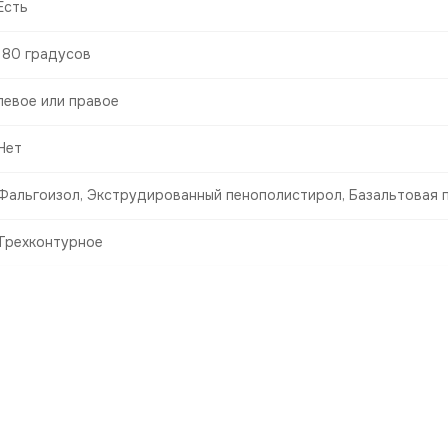
Есть
180 градусов
левое или правое
Нет
Фальгоизол, Экструдированный пенополистирол, Базальтовая 
Трехконтурное