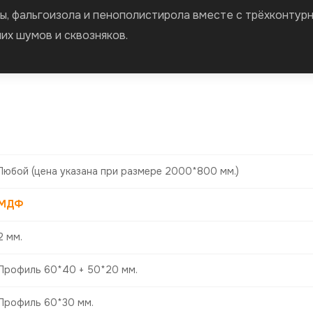
ы, фальгоизола и пенополистирола вместе с трёхконтур
их шумов и сквозняков.
Любой
(цена указана при размере 2000*800 мм.)
МДФ
2 мм.
Профиль 60*40 + 50*20 мм.
Профиль 60*30 мм.