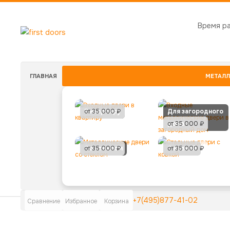
Время р
ГЛАВНАЯ
МЕТАЛЛ
В квартиру
от 35 000 ₽
Для загородного
дома
от 35 000 ₽
Со стеклом
от 35 000 ₽
С ковкой
от 35 000 ₽
+7(495)877-41-02
Сравнение
Избранное
Корзина