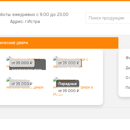
аботы:
ежедневно с 9.00 до 23.00
Адрес:
г.Истра
ИЧЕСКИЕ ДВЕРИ
Ф
С
от 35 000 ₽
С зеркалом
от 35 000 ₽
Д
терморазрывом
О
Арочные
от 35 000 ₽
Парадные
По
от 35 000 ₽