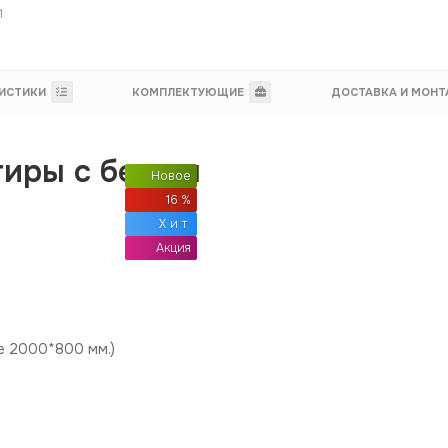
1
ИСТИКИ
КОМПЛЕКТУЮЩИЕ
ДОСТАВКА И МОН
тиры с белым
Новое
16 %
Хит
Акция
е 2000*800 мм.)