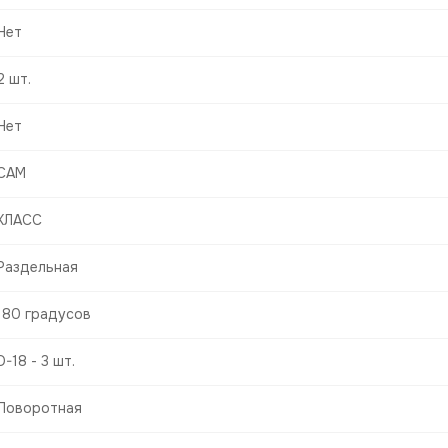
Нет
2 шт.
Нет
САМ
КЛАСС
Раздельная
180 градусов
D-18 - 3 шт.
Поворотная