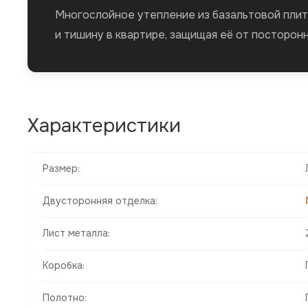
Многослойное утепление из базальтовой плит
и тишину в квартире, защищая её от посторонн
Характеристики
Размер:
Двусторонняя отделка:
Лист металла:
Коробка:
Полотно: