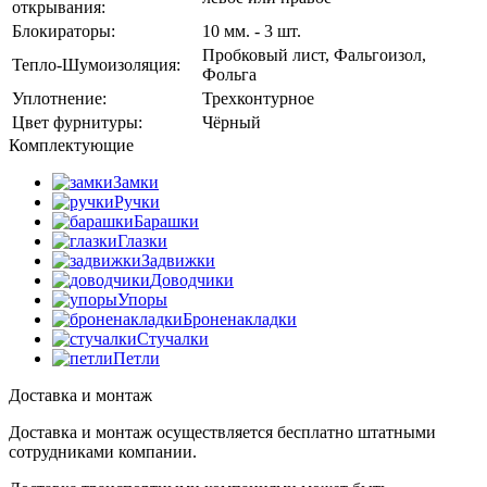
открывания:
Блокираторы:
10 мм. - 3 шт.
Пробковый лист, Фальгоизол,
Тепло-Шумоизоляция:
Фольга
Уплотнение:
Трехконтурное
Цвет фурнитуры:
Чёрный
Комплектующие
Замки
Ручки
Барашки
Глазки
Задвижки
Доводчики
Упоры
Броненакладки
Стучалки
Петли
Доставка и монтаж
Доставка и монтаж осуществляется бесплатно штатными
сотрудниками компании.