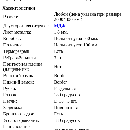
Характеристики
Любой
(цена указана при размере
Размер:
2000*800 мм.)
Двусторонняя отделка:
МДФ
Лист металла:
1,8 мм.
Коробка:
Цельногнутая 160 мм.
Полотно:
Цельногнутое 100 мм.
Терморазрыв:
Есть
Ребра жёсткости:
3 шт.
Притворная планка
Нет
(нащельник):
Верхний замок:
Border
Нижний замок:
Border
Ручка:
Раздельная
Глазок:
180 градусов
Петли:
D-18 - 3 шт.
Задвижка:
Поворотная
Броненакладка:
Есть
Угол открывания:
180 градусов
Направление
левое или правое