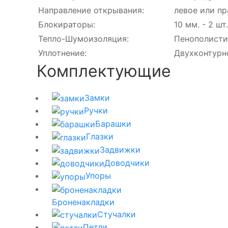
Направление открывания:
левое или пр
Блокираторы:
10 мм. - 2 шт.
Тепло-Шумоизоляция:
Пенополисти
Уплотнение:
Двухконтурн
Комплектующие
Замки
Ручки
Барашки
Глазки
Задвижки
Доводчики
Упоры
Броненакладки
Стучалки
Петли