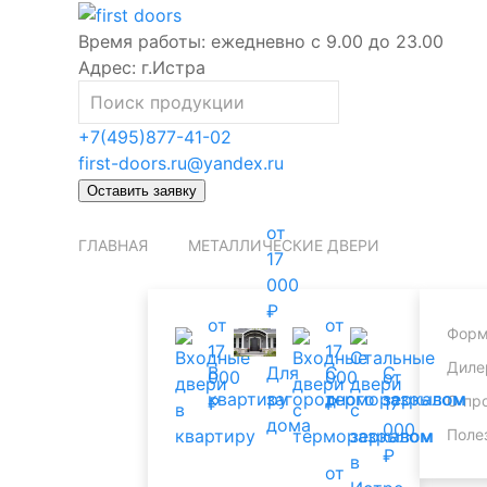
Время работы:
ежедневно с 9.00 до 23.00
Адрес:
г.Истра
+7(495)877-41-02
first-doors.ru@yandex.ru
Оставить заявку
от
ГЛАВНАЯ
МЕТАЛЛИЧЕСКИЕ ДВЕРИ
17
000
₽
от
от
Форм
17
17
Диле
В
С
С
Для
000
000
от
квартиру
терморазрывом
зеркалом
загородного
О пр
₽
₽
17
дома
000
Поле
₽
от