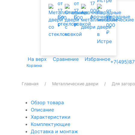
от
от
17
17
17
000
от
Со
С
Арочные
Парадные
000
000
₽
17
стеклом
ковкой
₽
₽
000
₽
На верх
Сравнение
Избранное
+7(495)87
Корзина
Главная
Металлические двери
Для загор
Обзор товара
Описание
Характеристики
Комплектующие
Доставка и монтаж