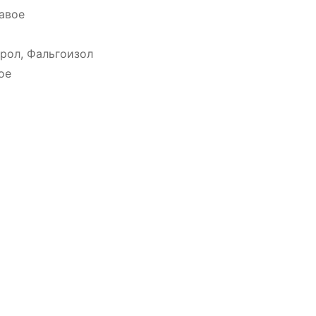
авое
рол, Фальгоизол
ое