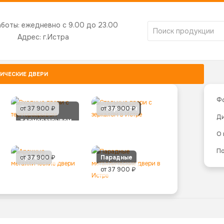
аботы:
ежедневно с 9.00 до 23.00
Адрес:
г.Истра
ИЧЕСКИЕ ДВЕРИ
Ф
С
от 37 900 ₽
С зеркалом
от 37 900 ₽
Д
терморазрывом
О
По
Арочные
от 37 900 ₽
Парадные
от 37 900 ₽