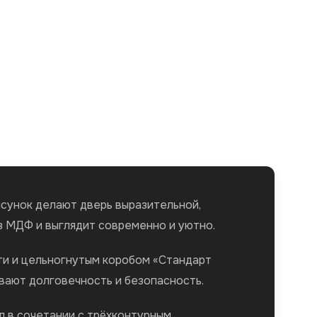
исунок делают дверь выразительной,
з МДФ и выглядит современно и уютно.
ти и цельногнутым коробом «Стандарт
вают долговечность и безопасность.
л в сочетании с трёхконтурным