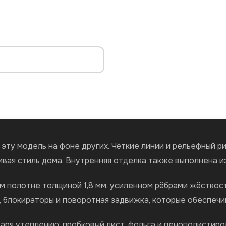
ту модель на фоне других. Чёткие линии и рельефный р
ивая стиль дома. Внутренняя отделка также выполнена и
м полотне толщиной 1,8 мм, усиленном рёбрами жёсткос
, блокираторы и поворотная задвижка, которые обеспечи
ря утеплению: пробковый лист, фольга и пенополистиро