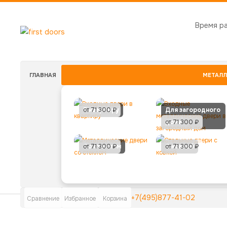
Время р
ГЛАВНАЯ
МЕТАЛЛ
В квартиру
от 71 300 ₽
Для загородного
дома
от 71 300 ₽
Со стеклом
от 71 300 ₽
С ковкой
от 71 300 ₽
+7(495)877-41-02
Сравнение
Избранное
Корзина