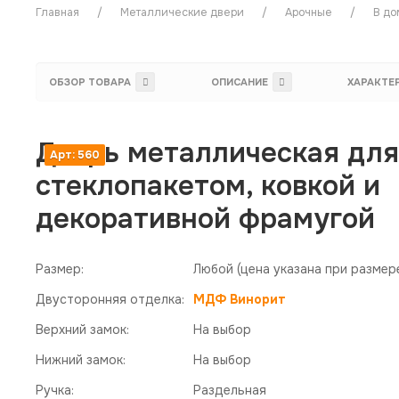
Главная
Металлические двери
Арочные
В до
ОБЗОР ТОВАРА
ОПИСАНИЕ
ХАРАКТЕ
Дверь металлическая для
Арт: 560
стеклопакетом, ковкой и
декоративной фрамугой
Размер:
Любой
(цена указана при размер
Двусторонняя отделка:
МДФ Винорит
Верхний замок:
На выбор
Нижний замок:
На выбор
Ручка:
Раздельная