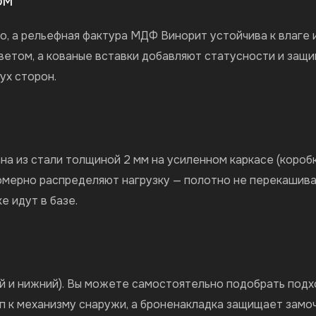
ом
, а рельефная фактура МДФ Винорит устойчива к влаге 
етом, а кованые вставки добавляют статусности и защи
ух сторон.
на из стали толщиной 2 мм на усиленном каркасе (коробк
номерно распределяют нагрузку — полотно не перекашива
е идут в базе.
ий и нижний). Вы можете самостоятельно подобрать под
п к механизму снаружи, а броненакладка защищает замо