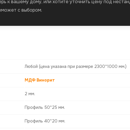
ерь к вашему дому, или хотите уточнить цену под нестан
оможет с выбором.
Любой
(цена указана при размере 2300*1000 мм.)
МДФ Винорит
2 мм.
Профиль 50*25 мм.
Профиль 40*20 мм.