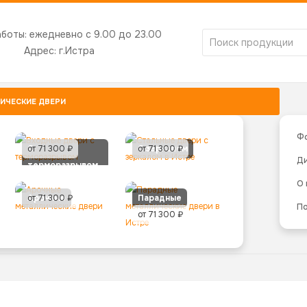
аботы:
ежедневно с 9.00 до 23.00
Адрес:
г.Истра
ИЧЕСКИЕ ДВЕРИ
Ф
С
от 71 300 ₽
С зеркалом
от 71 300 ₽
Д
терморазрывом
О
Арочные
от 71 300 ₽
Парадные
По
от 71 300 ₽