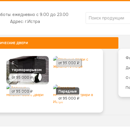
аботы:
ежедневно с 9.00 до 23.00
Адрес:
г.Истра
ИЧЕСКИЕ ДВЕРИ
Ф
С
С зеркалом
от 95 000 ₽
Д
терморазрывом
от 95 000 ₽
О
По
Арочные
от 95 000 ₽
Парадные
от 95 000 ₽