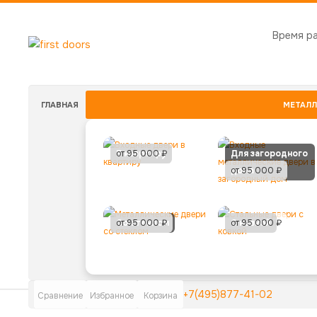
Время р
ГЛАВНАЯ
МЕТАЛЛ
В квартиру
от 95 000 ₽
Для загородного
дома
от 95 000 ₽
Со стеклом
от 95 000 ₽
С ковкой
от 95 000 ₽
+7(495)877-41-02
Сравнение
Избранное
Корзина